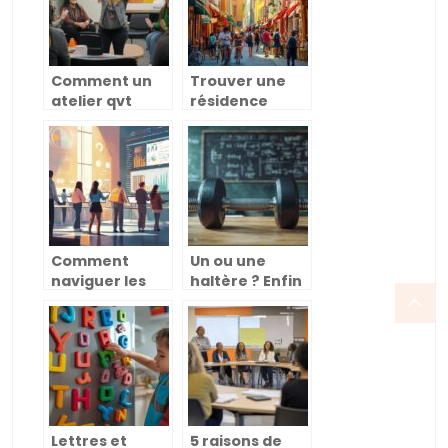
Comment un
Trouver une
atelier qvt
résidence
peut
étudiante à
transformer
Toulouse :
votre
guide des
entreprise et
meilleurs
améliorer le
quartiers et
bien-être des
options
employés
Comment
Un ou une
naviguer les
haltère ? Enfin
tendances du
une réponse
marché du
claire pour vos
travail pour
séances de
booster votre
musculation à
carrière
domicile !
Lettres et
5 raisons de