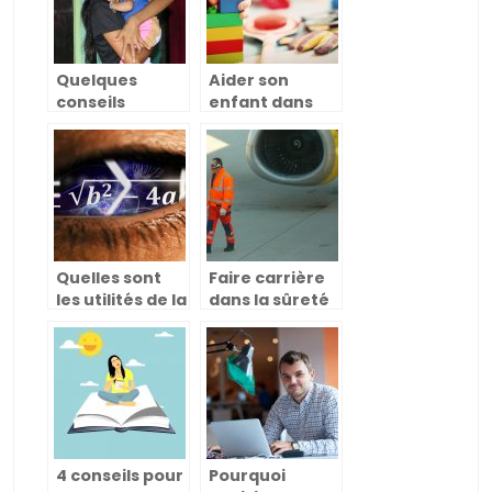
Quelques
Aider son
conseils
enfant dans
pratiques pour
l’apprentissage
une jeune
et l’éveil.
maman
Quelles sont
Faire carrière
les utilités de la
dans la sûreté
data science
aéroportuaire:
dans les futurs
une filière peu
métiers de
connu du
demain?
secteur aérien
4 conseils pour
Pourquoi