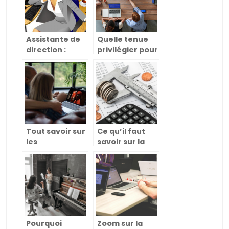
entreprise ?
Assistante de
Quelle tenue
direction :
privilégier pour
quelles
passer un
compétences
entretien
avoir ?
d’embauche ?
Tout savoir sur
Ce qu’il faut
les
savoir sur la
plateformes
comptabilité
pour le lien
du commerce
parent, élève
de détail
et enseignant
Pourquoi
Zoom sur la