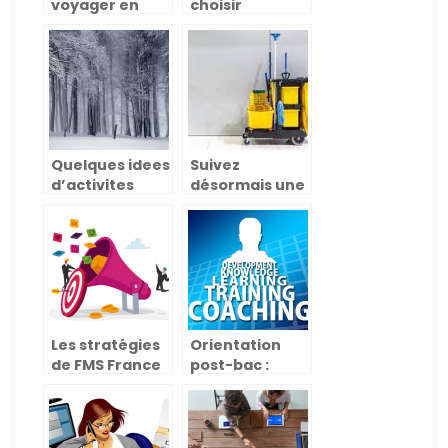
voyager en
choisir
Erasmus
l’agroalimentaire
?
Quelques idees
Suivez
d’activites
désormais une
pour vos
formation
enfants en
qualifiante en
hiver
hygiène et
salubrité en
France
Les stratégies
Orientation
de FMS France
post-bac :
pour booster
quelles études
l’activité
après le bac
commerciale
d’une