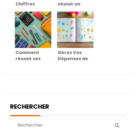
Chiffres
choisir un
magnétiques :
mentor pour
10 idées déco
accompagner
pour
votre
personnaliser
reconversion
votre intérieur
professionnelle
Comment
Gérez Vos
réussir ses
Dépenses de
achats avec
Juillet avec
une sélection
Ces 23 Idées de
de fournitures
Pages
de rentrée
Hebdomadaires
abordable et
pour Bullet
complète
Journal
RECHERCHER