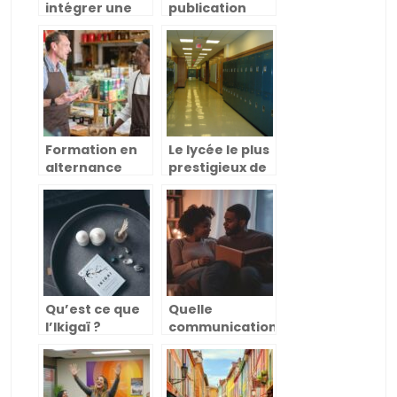
intégrer une
publication
école de
d’annonces
musique ?
légales et la
création
d’entreprise
Formation en
Le lycée le plus
alternance
prestigieux de
pour devenir
France : une
conseiller de
véritable
vente : un choix
quête
judicieux
Qu’est ce que
Quelle
l’Ikigaï ?
communication
bienveillante
en couple ?