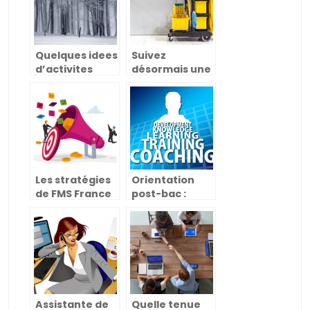
Quelques idees
Suivez
d’activites
désormais une
pour vos
formation
enfants en
qualifiante en
hiver
hygiène et
salubrité en
France
Les stratégies
Orientation
de FMS France
post-bac :
pour booster
quelles études
l’activité
après le bac
commerciale
d’une
entreprise ?
Assistante de
Quelle tenue