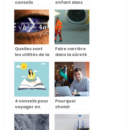
conseils
enfant dans
pratiques pour
l’apprentissage
une jeune
et l’éveil.
maman
Quelles sont
Faire carrière
les utilités de la
dans la sûreté
data science
aéroportuaire:
dans les futurs
une filière peu
métiers de
connu du
demain?
secteur aérien
4 conseils pour
Pourquoi
voyager en
choisir
Erasmus
l’agroalimentaire
?