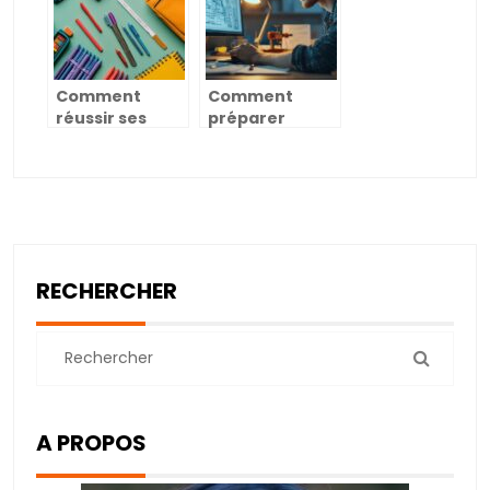
personnaliser
reconversion
votre intérieur
professionnelle
Comment
Comment
réussir ses
préparer
achats avec
efficacement
une sélection
votre CAP
de fournitures
plomberie à
de rentrée
distance
abordable et
complète
RECHERCHER
A PROPOS