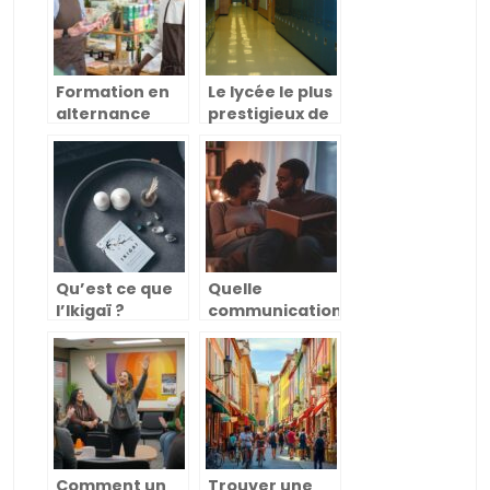
d’entreprise
Formation en
Le lycée le plus
alternance
prestigieux de
pour devenir
France : une
conseiller de
véritable
vente : un choix
quête
judicieux
Qu’est ce que
Quelle
l’Ikigaï ?
communication
bienveillante
en couple ?
Comment un
Trouver une