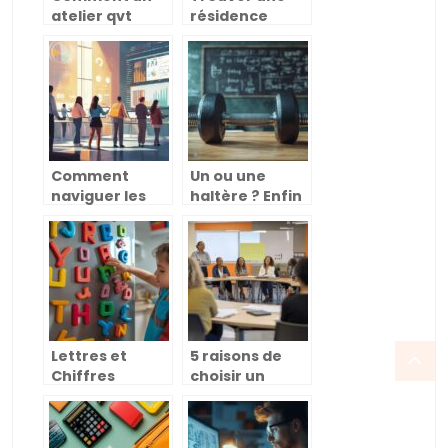
atelier qvt
résidence
peut
étudiante à
transformer
Toulouse :
votre
guide des
entreprise et
meilleurs
améliorer le
quartiers et
bien-être des
options
employés
Comment
Un ou une
naviguer les
haltère ? Enfin
tendances du
une réponse
marché du
claire pour vos
travail pour
séances de
booster votre
musculation à
carrière
domicile !
Lettres et
5 raisons de
Chiffres
choisir un
magnétiques :
mentor pour
10 idées déco
accompagner
pour
votre