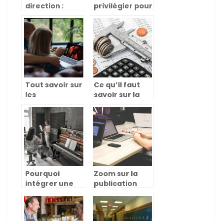
direction :
privilégier pour
quelles
passer un
compétences
entretien
avoir ?
d’embauche ?
Tout savoir sur
Ce qu’il faut
les
savoir sur la
plateformes
comptabilité
pour le lien
du commerce
parent, élève
de détail
et enseignant
Pourquoi
Zoom sur la
intégrer une
publication
école de
d’annonces
musique ?
légales et la
création