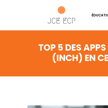
ÉDUCATI
TOP 5 DES APPS
(INCH) EN C