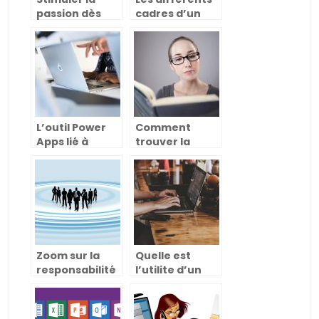
passion dès
cadres d’un
l’enfance :
séjour
l’assurance
linguistique
d’un meilleur
avenir
L’outil Power
Comment
Apps lié à
trouver la
SharePoint
bonne
pour optimiser
orientation
vos actions
universitaire ?
Zoom sur la
Quelle est
responsabilité
l’utilite d’un
sociétale
espace
d’entreprise
numerique de
travail ?