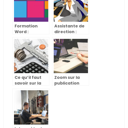
Formation
Assistante de
Word :
direction :
Connaitre la
quelles
maitrise du
compétences
logiciel de
avoir ?
traitement de
texte
Ce qu’il faut
Zoom sur la
savoir sur la
publication
comptabilité
d’annonces
du commerce
légales et la
de détail
création
d’entreprise