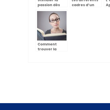
Stimuler la
Les différents
L’
passion dès
cadres d’un
Ap
l’enfance :
séjour
S
l’assurance
linguistique
po
d’un meilleur
vo
avenir
Comment
trouver la
bonne
orientation
universitaire ?