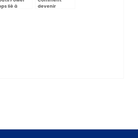
outil Power
Comment
ps lié à
devenir
harePoint
designer
ur optimiser
graphique ou
s actions
graphiste ?