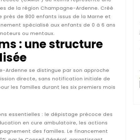
illes de la région Champagne-Ardenne. Créé
e près de 800 enfants issus de la Marne et
nement spécialisé aux enfants de 0 à 6 ans
, moteurs ou mentaux.
ms : une structure
lisée
e-Ardenne se distingue par son approche
ssion directe, sans notification initiale de
pour les familles durant les six premiers mois
s du centre médico-social
ons essentielles : le dépistage précoce des
ucation en cure ambulatoire, les actions
mpagnement des familles. Le financement
0% par le Conseil Général, garantissant