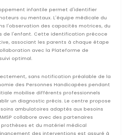
oppement infantile permet d'identifier
, moteurs ou mentaux. L'équipe médicale du
s l'observation des capacités motrices, du
s de l'enfant. Cette identification précoce
tive, associant les parents à chaque étape
collaboration avec la Plateforme de
uivi optimal.
n et de diagnostic
ectement, sans notification préalable de la
onomie des Personnes Handicapées pendant
nitiale mobilise différents professionnels
lir un diagnostic précis. Le centre propose
 soins ambulatoires adaptés aux besoins
AMSP collabore avec des partenaires
prothèses et du matériel médical
 financement des interventions est assuré à