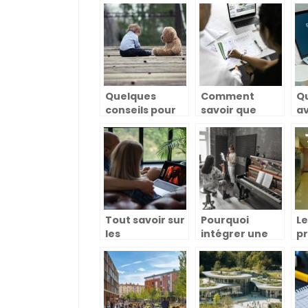
Aider les
l’apprentissage
q
enfants à faire
d’une langue
vo
le bon choix
en groupe
Quelques
Comment
Qu
conseils pour
savoir que
a
l’orientation
vous avez
la
de vos enfants
choisi la bonne
n
école
ty
d’ingénieurs ?
Tout savoir sur
Pourquoi
Le
les
intégrer une
pr
plateformes
école de
Fr
pour le lien
musique ?
vé
parent, élève
q
et enseignant