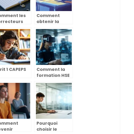
omment les
Comment
orrecteurs
obtenir la
rthographiques
certification
aitent-ils la
TOSA Excel : le
onfusion
guide complet
tre ‘ais-je’
pour votre
 ‘ai-je’ ?
carriere
rit 1 CAPEPS
Comment la
formation HSE
VR
révolutionne la
sécurité en
entreprise
omment
Pourquoi
evenir
choisir le