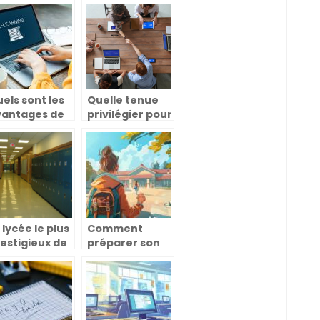
ue devez-
séjour
us savoir ?
linguistique ?
els sont les
Quelle tenue
vantages de
privilégier pour
 classe
passer un
umerique
entretien
pe ?
d’embauche ?
 lycée le plus
Comment
estigieux de
préparer son
ance : une
enfant pour
ritable
l’école à la
uête
rentrée
scolaire