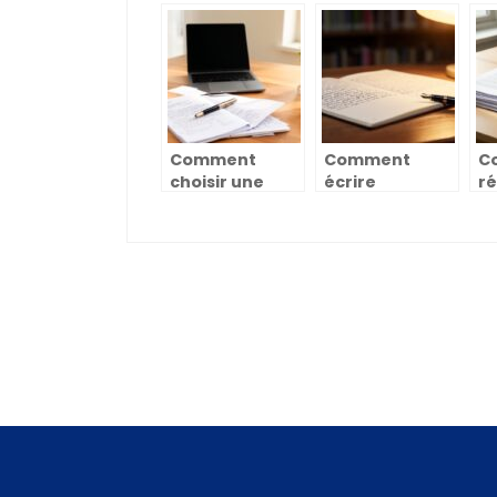
comment le
de QI gratuit
a
POLE INSTITUT
sans
VA
IMMOBILIER à
inscription
et
ROQUETTES
pour évaluer
c
révolutionne
vos
cl
l’apprentissage
compétences
du secteur
cognitives
Comment
Comment
C
choisir une
écrire
ré
formation
correctement
m
d’anglais en
en français :
un
ligne adaptée
« Paie » ou
ef
à vos besoins
« Paye » ? –
Tout Etudiant –
Guide complet
pour maîtriser
cette subtilité
orthographique