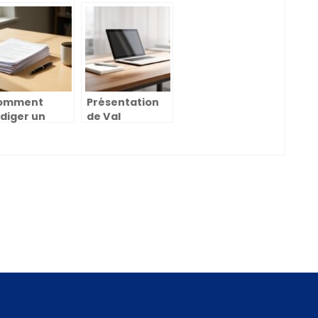
ccompagnateur
master en
E : formation
informatique
Nexa pour
ompétences
booster votre
és
carrière
omment
Présentation
diger un
de Val
émoire
Software : La
iversitaire
solution SaaS
ficace
de gestion de
la formation
qui s’adapte
aux besoins
évolutifs de
votre
structure