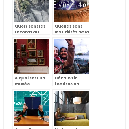
Quels sont les
Quelles sont
records du
les utilités de la
monde les plus
data science
faciles à battre
dans les futurs
?
métiers de
demain?
A quoi sert un
Découvrir
musée
Londres en
aujourd’hui,
apprenant
dans notre
l’anglais
société ?