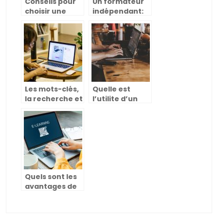
Conseils pour
Un formateur
choisir une
indépendant:
formation
pourquoi
professionnelle
exercer son
métier en
portage
salarial ?
Les mots-clés,
Quelle est
la recherche et
l’utilite d’un
l’importance
espace
pour le
numerique de
référencement
travail ?
Quels sont les
avantages de
la classe
numerique
type ?